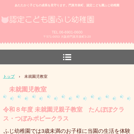
あたたかく子どもの成長を見守ります。門真市泉町、認定こども園ふじ幼稚園
TEL.06-6901-0600
〒571-0053 大阪府門真市泉町3-20
トップ
›
未就園児教室
未就園児教室
令和８年度 未就園児親子教室 たんぽぽクラ
ス・つぼみポピークラス
ふじ幼稚園では3歳未満のお子様に当園の生活を体験