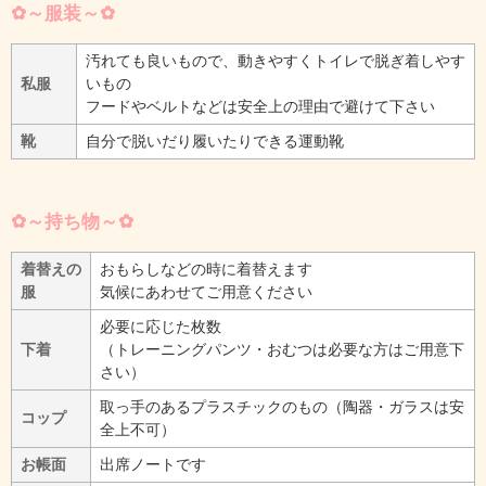
✿～服装～✿
汚れても良いもので、動きやすくトイレで脱ぎ着しやす
私服
いもの
フードやベルトなどは安全上の理由で避けて下さい
靴
自分で脱いだり履いたりできる運動靴
✿～持ち物～✿
着替えの
おもらしなどの時に着替えます
服
気候にあわせてご用意ください
必要に応じた枚数
下着
（トレーニングパンツ・おむつは必要な方はご用意下
さい）
取っ手のあるプラスチックのもの（陶器・ガラスは安
コップ
全上不可）
お帳面
出席ノートです