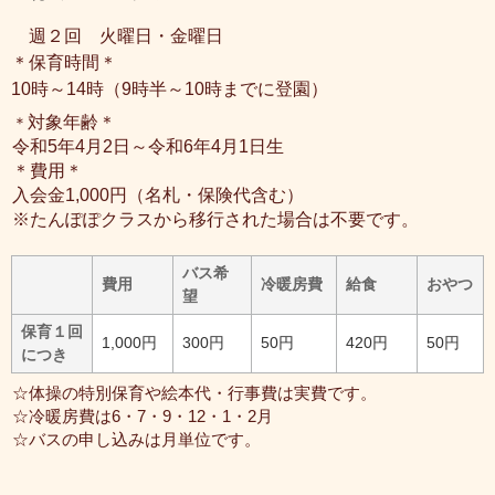
週２回 火曜日・金曜日
＊保育時間＊
10時～14時（9時半～10時までに登園）
対象年齢＊
＊
令和5年4月2日～令和6年4月1日生
＊費用＊
入会金1,000円（名札・保険代含む）
※たんぽぽクラスから移行された場合は不要です。
バス希
費用
冷暖房費
給食
おやつ
望
保育１回
1,000円
300円
50円
420円
50円
につき
☆体操の特別保育や絵本代・行事費は実費です。
☆冷暖房費は6・7・9・12・1・2月
☆バスの申し込みは月単位です。