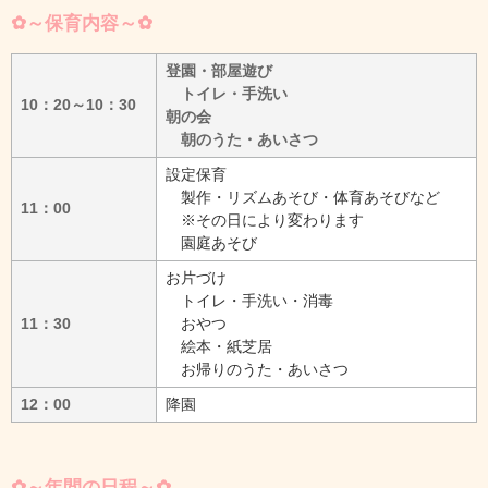
✿～保育内容～✿
登園・部屋遊び
トイレ・手洗い
10：20～10：30
朝の会
朝のうた・あいさつ
設定保育
製作・リズムあそび・体育あそびなど
11：00
※その日により変わります
園庭あそび
お片づけ
トイレ・手洗い・消毒
11：30
おやつ
絵本・紙芝居
お帰りのうた・あいさつ
12：00
降園
✿～年間の日程～✿