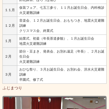
仮装フェア、七五三参り、１１月お誕生日会、内科検診
１１月
火災避難訓練
音楽会、１２月お誕生日会、おもちつき、地震火災避難
１２月
訓練
クリスマス会、終業式
始業式、初釜（年長茶道参観）、１月お誕生日会
１月
地震火災避難訓練
節分・豆まき、発表会、お別れ遠足（年長）、２月お誕
２月
生日会
火災避難訓練
おひな祭り、３月お誕生日会、お別れ会、洪水火災避難
３月
訓練
卒園式、修了式
ふじまつり