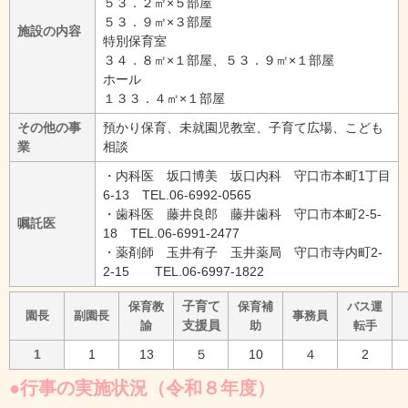
５３．２㎡×５部屋
５３．９㎡×３部屋
施設の内容
特別保育室
３４．８㎡×１部屋、５３．９㎡×１部屋
ホール
１３３．４㎡×１部屋
その他の事
預かり保育、未就園児教室、子育て広場、こども
業
相談
・内科医 坂口博美 坂口内科 守口市本町1丁目
6-13 TEL.06-6992-0565
・歯科医 藤井良郎 藤井歯科 守口市本町2‐5‐
嘱託医
18 TEL.06-6991-2477
・薬剤師 玉井有子 玉井薬局 守口市寺内町2-
2-15 TEL.06-6997-1822
子育て
保育教
保育補
バス運
園長
副園長
事務員
支援員
諭
助
転手
1
1
13
５
10
４
2
●行事の実施状況（令和８年度）