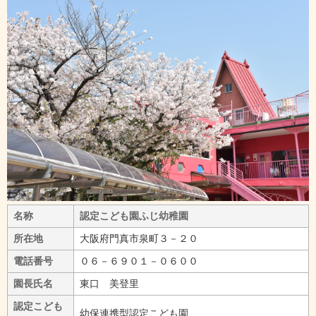
名称
認定こども園ふじ幼稚園
所在地
大阪府門真市泉町３－２０
電話番号
０６－６９０１－０６００
園長氏名
東口 美登里
認定こども
幼保連携型認定こども園