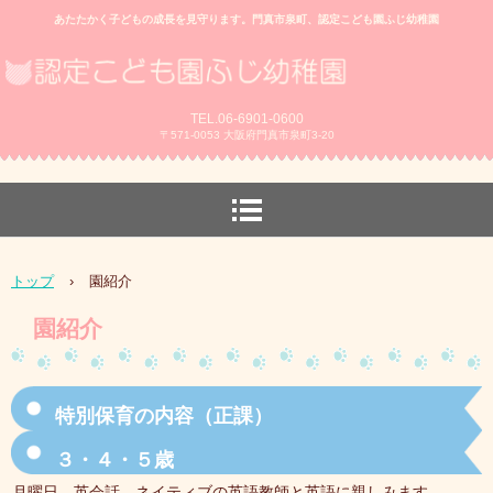
あたたかく子どもの成長を見守ります。門真市泉町、認定こども園ふじ幼稚園
TEL.06-6901-0600
〒571-0053 大阪府門真市泉町3-20
トップ
›
園紹介
園紹介
特別保育の内容（正課）
３・４・５歳
月曜日 英会話 ネイティブの英語教師と英語に親しみます。