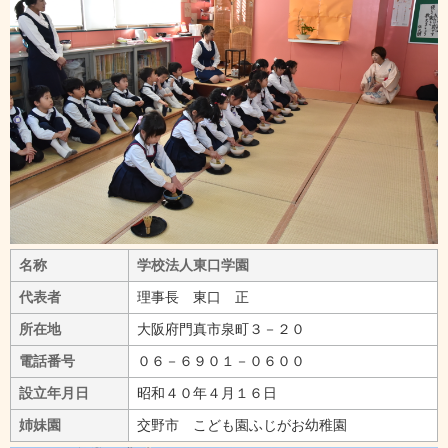
名称
学校法人東口学園
代表者
理事長 東口 正
所在地
大阪府門真市泉町３－２０
電話番号
０６－６９０１－０６００
設立年月日
昭和４０年４月１６日
姉妹園
交野市 こども園ふじがお幼稚園